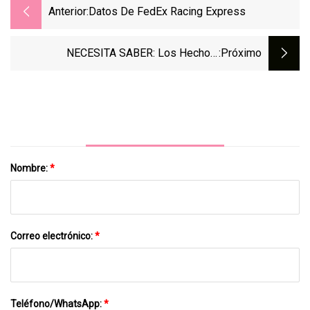
Anterior:
Datos De FedEx Racing Express
NECESITA SABER: Los Hechos,
:próximo
Estadísticas Y Curiosidades Más
Importantes Antes Del Gran Premio De
Holanda De 2023
Nombre:
*
Correo electrónico:
*
Teléfono/WhatsApp:
*