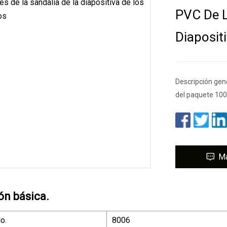
PVC De L
Diaposit
Descripción gen
del paquete 10
M
ón básica.
o.
8006