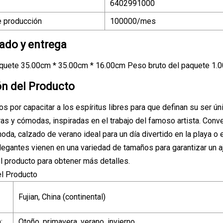
6402991000
 producción
100000/mes
do y entrega
quete 35.00cm * 35.00cm * 16.00cm Peso bruto del paquete 1.
ón del Producto
 por capacitar a los espíritus libres para que definan su ser únic
ras y cómodas, inspiradas en el trabajo del famoso artista. Con
oda, calzado de verano ideal para un día divertido en la playa o 
gantes vienen en una variedad de tamaños para garantizar un aju
l producto para obtener más detalles.
el Producto
Fujian, China (continental)
:
Otoño, primavera, verano, invierno