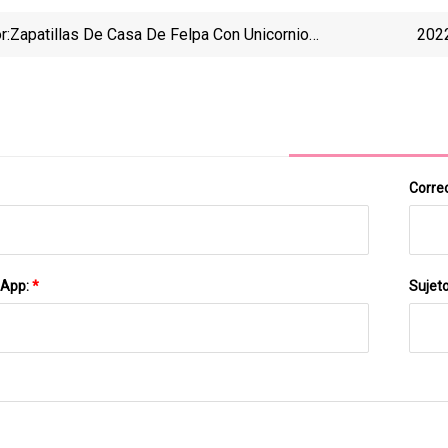
r:
Zapatillas De Casa De Felpa Con Unicornio
2022
Encantador Para Mujer, Moda Novedosa, No
N
Correo
sApp:
*
Sujet