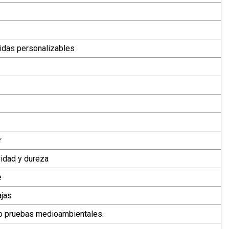
jidas personalizables
r
idad y dureza
e
ajas
o pruebas medioambientales.