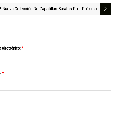
 Nueva Colección De Zapatillas Baratas Para
:próximo
iños Con Parte Superior De PU Personalizada
 electrónico:
*
o:
*