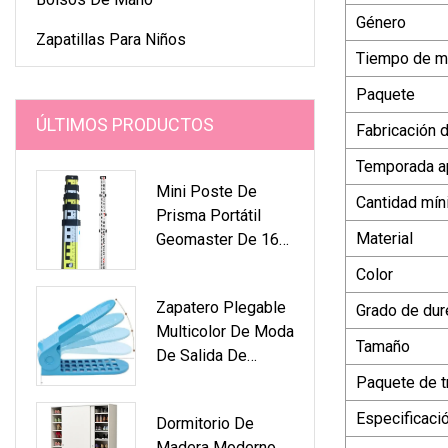
Género
Zapatillas Para Niños
Tiempo de m
Paquete
ÚLTIMOS PRODUCTOS
Fabricación 
Temporada ap
Mini Poste De
Cantidad mín
Prisma Portátil
Material
Geomaster De 164
Mm Para Prismas
Color
Reflectores O
Zapatero Plegable
Grado de dur
Objetivos
Multicolor De Moda
Topográficos
Tamaño
De Salida De
Fábrica Para
Paquete de t
Interiores
Especificaci
Dormitorio De
Madera Moderno,