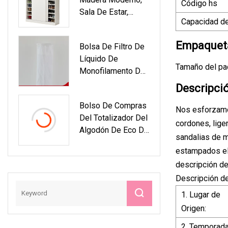
Código hs
Sala De Estar,
Capacidad de
Muebles Para El
Hogar, Cocina De
Empaqueta
Bolsa De Filtro De
Madera, Zapatero
Líquido De
Moderno
Tamaño del pa
Monofilamento De
Malla De Nailon
Descripci
Bolso De Compras
Nos esforzamos
Del Totalizador Del
cordones, lige
Algodón De Eco De
sandalias de m
La Lona De
estampados ele
Encargo Al Por
descripción de
Mayor De China
Descripción d
1. Lugar de
Origen:
2. Temporada