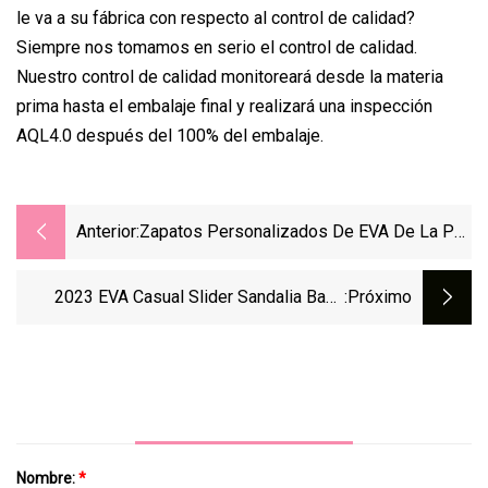
le va a su fábrica con respecto al control de calidad?
Siempre nos tomamos en serio el control de calidad.
Nuestro control de calidad monitoreará desde la materia
prima hasta el embalaje final y realizará una inspección
AQL4.0 después del 100% del embalaje.
Anterior:
Zapatos Personalizados De EVA De La PU
Del PVC De Los Deslizadores De La
Sandalia De La Diapositiva De Los
2023 EVA Casual Slider Sandalia Baño
:próximo
Hombres Ligeros
Ducha SPA Piscina Zapatillas Zapatilla De
Playa
Nombre:
*