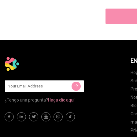
EN
Ho
Sob
Pr
Not
¿Tengo una pregunta?
Haga clic aquí
Blo
Co
map
Pri