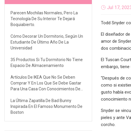
Jul 17, 202
Parecen Mochilas Normales, Pero La
Tecnología De Su Interior Te Dejará
Todd Snyder con
Boquiabierto.
El diseñador de
Cómo Decorar Un Dormitorio, Según Un
amor de Snyder 
Estudiante De Último Año De La
Universidad
dos combinacio
El Tuscan Court
35 Productos Si Tu Dormitorio No Tiene
Espacio De Almacenamiento
embargo, tiene 
Artículos De IKEA Que No Se Deben
"Después de col
Comprar Y En Los Que Se Debe Gastar
como si existie
Para Una Casa Con Conocimientos De
gusto había evo
Diseño
conocimiento ne
La Última Zapatilla De Bad Bunny
Inspirada En El Famoso Monumento De
Snyder se vincu
Boston
pieles y ante V
corcho.