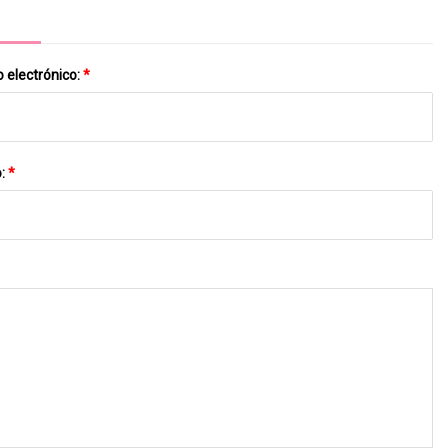
 electrónico:
*
o:
*