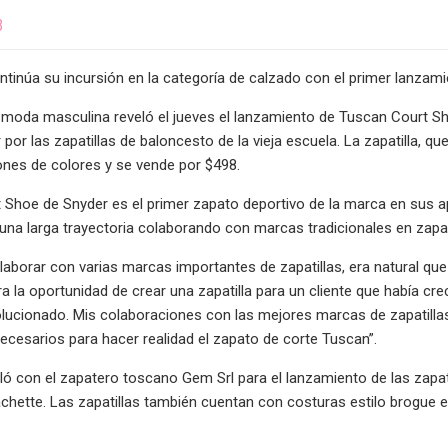
3
tinúa su incursión en la categoría de calzado con el primer lanzamie
 moda masculina reveló el jueves el lanzamiento de Tuscan Court Shoe
por las zapatillas de baloncesto de la vieja escuela. La zapatilla, q
nes de colores y se vende por $498.
 Shoe de Snyder es el primer zapato deportivo de la marca en sus 
una larga trayectoria colaborando con marcas tradicionales en zapat
aborar con varias marcas importantes de zapatillas, era natural que q
ra la oportunidad de crear una zapatilla para un cliente que había cr
lucionado. Mis colaboraciones con las mejores marcas de zapatillas 
cesarios para hacer realidad el zapato de corte Tuscan”.
ló con el zapatero toscano Gem Srl para el lanzamiento de las zapatil
achette. Las zapatillas también cuentan con costuras estilo brogue e