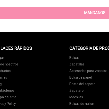
MÁNDANOS
LACES RÁPIDOS
CATEGORIA DE PR
gar
Bolsas
re nosotros
Zapatillas
oductos
Accesorios para zapatos
icias
Bolsa de papel
g
Poste del zapato
ntáctenos
Zapatero
a del sitio
Mochilas
vacy Policy
Bolsas de nailon