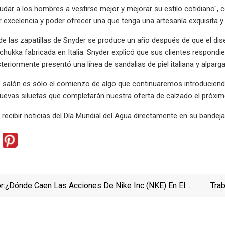
dar a los hombres a vestirse mejor y mejorar su estilo cotidiano", c
 excelencia y poder ofrecer una que tenga una artesanía exquisita y 
de las zapatillas de Snyder se produce un año después de que el dis
 chukka fabricada en Italia. Snyder explicó que sus clientes respondi
teriormente presentó una línea de sandalias de piel italiana y alpar
 salón es sólo el comienzo de algo que continuaremos introduciend
uevas siluetas que completarán nuestra oferta de calzado el próxim
 recibir noticias del Día Mundial del Agua directamente en su bandej
r:
¿Dónde Caen Las Acciones De Nike Inc (NKE) En El
Tra
Campo Del Calzado Y Accesorios Después De Haber
Caído?