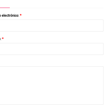
 electrónico:
*
o:
*