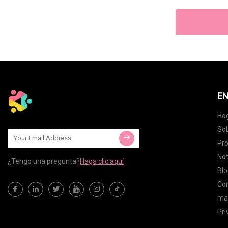
EN
Ho
Sob
Pr
Not
¿Tengo una pregunta?
Haga clic aquí
Blo
Co
map
Pri