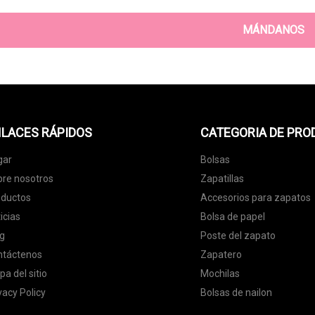
MÁNDANOS
LACES RÁPIDOS
CATEGORIA DE PR
gar
Bolsas
re nosotros
Zapatillas
oductos
Accesorios para zapatos
icias
Bolsa de papel
g
Poste del zapato
ntáctenos
Zapatero
a del sitio
Mochilas
vacy Policy
Bolsas de nailon