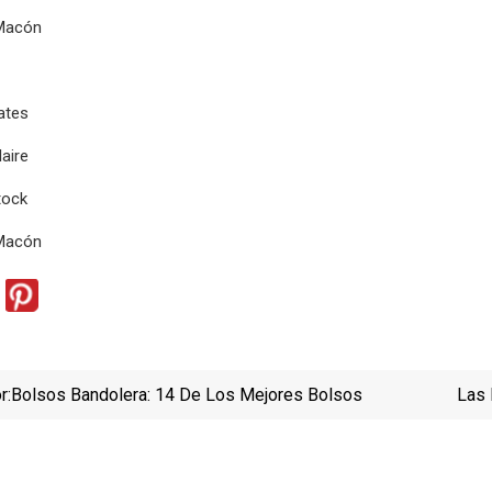
 Macón
ates
laire
tock
 Macón
r:
Bolsos Bandolera: 14 De Los Mejores Bolsos
Las 