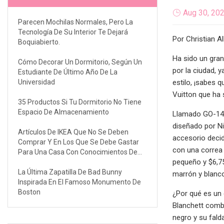
Aug 30, 20
Parecen Mochilas Normales, Pero La
Tecnología De Su Interior Te Dejará
Por Christian Al
Boquiabierto.
Ha sido un gran
Cómo Decorar Un Dormitorio, Según Un
por la ciudad, 
Estudiante De Último Año De La
Universidad
estilo, ¡sabes 
Vuitton que ha
35 Productos Si Tu Dormitorio No Tiene
Espacio De Almacenamiento
Llamado GO-14, 
diseñado por Ni
Artículos De IKEA Que No Se Deben
accesorio deci
Comprar Y En Los Que Se Debe Gastar
con una correa 
Para Una Casa Con Conocimientos De
pequeño y $6,75
Diseño
La Última Zapatilla De Bad Bunny
marrón y blanc
Inspirada En El Famoso Monumento De
Boston
¿Por qué es un 
Blanchett combi
negro y su fald