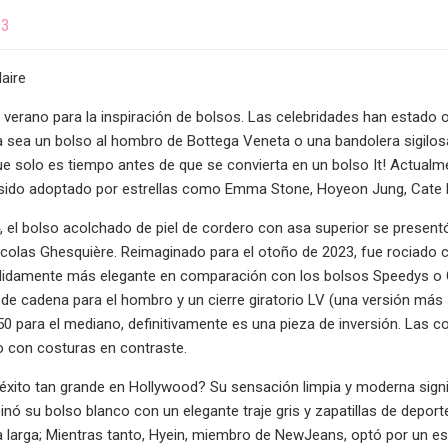
23
laire
 verano para la inspiración de bolsos. Las celebridades han estado
ya sea un bolso al hombro de Bottega Veneta o una bandolera sigilo
que solo es tiempo antes de que se convierta en un bolso It! Actual
 sido adoptado por estrellas como Emma Stone, Hoyeon Jung, Cate 
el bolso acolchado de piel de cordero con asa superior se presentó
colas Ghesquière. Reimaginado para el otoño de 2023, fue rociado con
didamente más elegante en comparación con los bolsos Speedys o 
de cadena para el hombro y un cierre giratorio LV (una versión más su
0 para el mediano, definitivamente es una pieza de inversión. Las 
o con costuras en contraste.
éxito tan grande en Hollywood? Su sensación limpia y moderna signi
nó su bolso blanco con un elegante traje gris y zapatillas de depo
a larga; Mientras tanto, Hyein, miembro de NewJeans, optó por un e