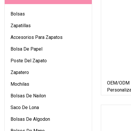
Bolsas
Zapatillas
Accesorios Para Zapatos
Bolsa De Papel
Poste Del Zapato
Zapatero
OEM/ODM Fi
Mochilas
Personaliz
Bolsas De Nailon
Deporte Al 
Personaliza
Saco De Lona
Nylon Bolsa
Por Mayor 
Bolsas De Algodon
Bolsos De Mano