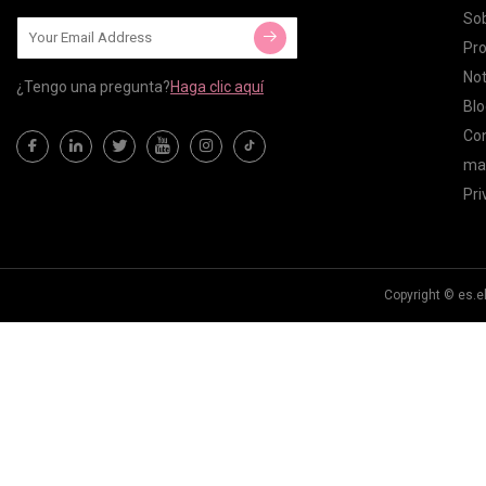
Sob
Pr
Not
¿Tengo una pregunta?
Haga clic aquí
Blo
Co
map
Pri
Copyright © es.e