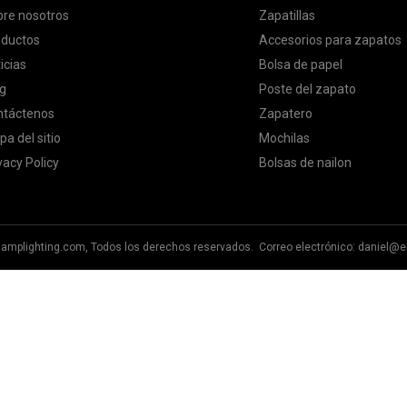
re nosotros
Zapatillas
oductos
Accesorios para zapatos
icias
Bolsa de papel
g
Poste del zapato
ntáctenos
Zapatero
a del sitio
Mochilas
vacy Policy
Bolsas de nailon
lamplighting.com, Todos los derechos reservados. Correo electrónico:
daniel@e