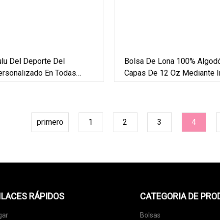
lu Del Deporte Del
Bolsa De Lona 100% Algod
ersonalizado En Todas
Capas De 12 Oz Mediante 
sos Adaptables De La
Por Sublimación Térmica
intura De Las Riñoneras
Hombres
primero
1
2
3
4
LACES RÁPIDOS
CATEGORIA DE PR
gar
Bolsas