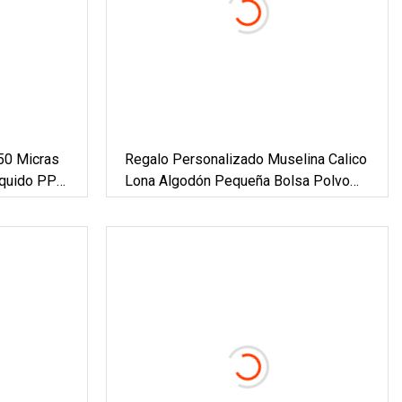
150 Micras
Regalo Personalizado Muselina Calico
íquido PP
Lona Algodón Pequeña Bolsa Polvo
ín Bolsa De
Dibujar Secuencia Bolso Con Cordón
a Filtración