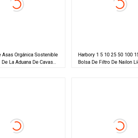
e Asas Orgánica Sostenible
Harbory ​​1 5 10 25 50 100 
le De La Aduana De Cavas
Bolsa De Filtro De Nailon L
n De La Bolsa De Asas De
PE Filtro De Acuario Calcet
s De Gots
Filtro Industrial De Agua Par