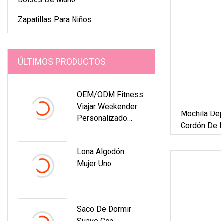
Zapatillas Para Niños
ÚLTIMOS PRODUCTOS
OEM/ODM Fitness
Viajar Weekender
Mochila De
Personalizado
Cordón De P
Gimnasio De Cuero
Personaliza
Deporte Al Aire
Mochila Con
Lona Algodón
Libre Bolso De
Almacenami
Mujer Uno
Lona
Personalizado
Precio De Baile
Trolley Nylon Bolsa
Saco De Dormir
De Viaje De
Suave Con