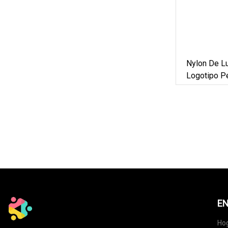
Mujeres
Nylon De Lu
Logotipo P
Partes Bol
Correa De C
Para Los 
EN
Ho