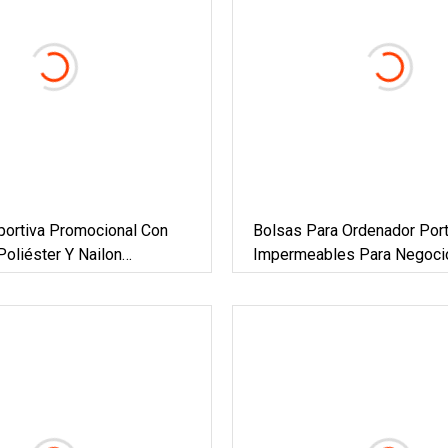
portiva Promocional Con
Bolsas Para Ordenador Portá
oliéster Y Nailon
Impermeables Para Negoci
do, Bolsa De Gimnasio,
Personalizadas, Mochilas E
 Cincha, Bolsa De
Paquete De Viaje Con Carga
ento Escolar Y De Viaje
Mochila Inteligente Para H
Mujeres