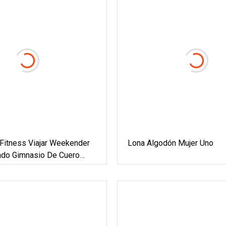
tness Viajar Weekender
Lona Algodón Mujer Uno
ado Gimnasio De Cuero
Aire Libre Bolso De Lona
do Precio De Baile Trolley
 De Viaje De Equipaje Al
Impermeable