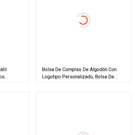
til
Bolsa De Compras De Algodón Con
os
Logotipo Personalizado, Bolsa De
scolares,
Compras De Algodón, Bolsa De Lona, ​​
 USB,
Bolsa De Transporte Para
ombres Y
Supermercado, Bolso De Moda Para
Juegos De Regalos Promocionales
Para La Escuela