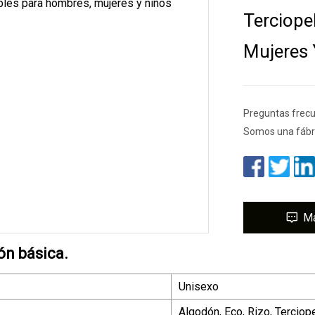
Terciope
Mujeres 
Preguntas frecu
Somos una fábri
M
ón básica.
Unisexo
Algodón, Eco, Rizo, Terciope