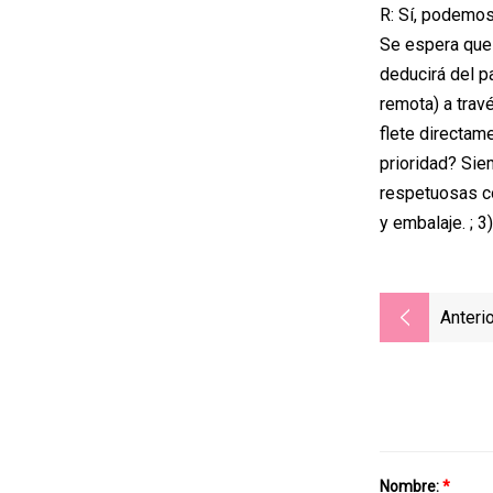
R: Sí, podemo
Se espera que 
deducirá del p
remota) a trav
flete directam
prioridad? Sie
respetuosas co
y embalaje. ; 
Anterio
Nombre:
*