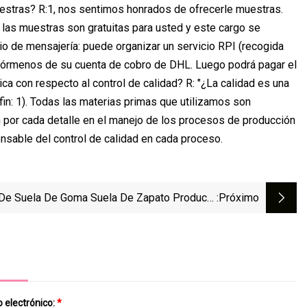
estras? R:1, nos sentimos honrados de ofrecerle muestras.
 las muestras son gratuitas para usted y este cargo se
io de mensajería: puede organizar un servicio RPI (recogida
infórmenos de su cuenta de cobro de DHL. Luego podrá pagar el
ica con respecto al control de calidad? R: "¿La calidad es una
fin: 1). Todas las materias primas que utilizamos son
 por cada detalle en el manejo de los procesos de producción
nsable del control de calidad en cada proceso.
 De Suela De Goma Suela De Zapato Producto
:próximo
oma Hoja De Goma Estera De Goma Suela De
 Láminas De Goma Accesorios Para Zapatos
ina De Goma Material De Suelas De Zapatos
Neolita
 electrónico:
*