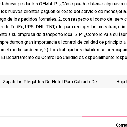
s fabricar productos OEM.4. P: ¿Cómo puedo obtener algunas mu
los nuevos clientes paguen el costo del servicio de mensajería,
ago de los pedidos formales. 2, con respecto al costo del servic
és de FedEx, UPS, DHL, TNT, etc. para recoger las muestras; o 
ente a su empresa de transporte local.5. P: ¿Cómo le va a su fábr
mpre damos gran importancia al control de calidad de principio a 
n el medio ambiente; 2). Los trabajadores hábiles se preocupan
3) El Departamento de Control de Calidad es especialmente respo
r:
Zapatillas Plegables De Hotel Para Calzado De
Hoja
Señora De Viaje Libre De Azo
De G
Goma
Lám
Correo