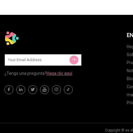
EN
Ho
Sob
Pr
Not
¿Tengo una pregunta?
Haga clic aquí
Blo
Co
map
Pri
Copyright © es.e