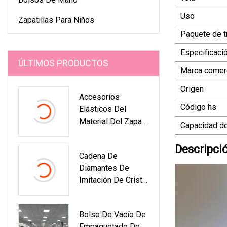
Uso
Zapatillas Para Niños
Paquete de t
Especificaci
ÚLTIMOS PRODUCTOS
Marca comerc
Origen
Accesorios
Código hs
Elásticos Del
Material Del Zapato
Capacidad de
De La Elasticidad
De Las Correas
Descripci
Cadena De
Coloridas De La
Diamantes De
Pendiente De La
Imitación De Cristal
Plata Del Oro De La
Acrílico De Resina
Hoja
De 17 Mm De
Bolso De Vacío De
Colores
Empaquetado De