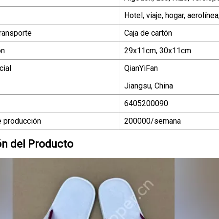
Hotel, viaje, hogar, aerolíne
ransporte
Caja de cartón
ón
29x11cm, 30x11cm
ial
QianYiFan
Jiangsu, China
6405200090
 producción
200000/semana
ón del Producto