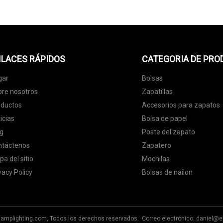
LACES RÁPIDOS
CATEGORIA DE PR
gar
Bolsas
re nosotros
Zapatillas
oductos
Accesorios para zapatos
icias
Bolsa de papel
g
Poste del zapato
ntáctenos
Zapatero
a del sitio
Mochilas
vacy Policy
Bolsas de nailon
lamplighting.com, Todos los derechos reservados. Correo electrónico:
daniel@e