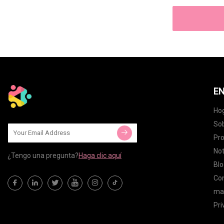
EN
Ho
Sob
Pr
Not
¿Tengo una pregunta?
Haga clic aquí
Blo
Co
map
Pri