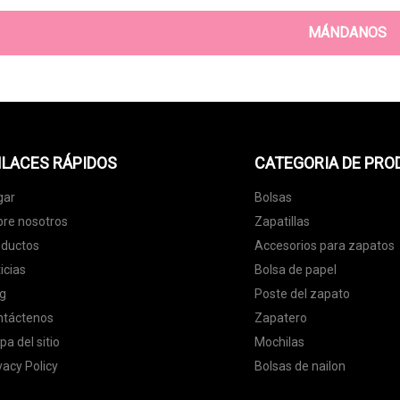
MÁNDANOS
LACES RÁPIDOS
CATEGORIA DE PR
gar
Bolsas
re nosotros
Zapatillas
oductos
Accesorios para zapatos
icias
Bolsa de papel
g
Poste del zapato
ntáctenos
Zapatero
a del sitio
Mochilas
vacy Policy
Bolsas de nailon