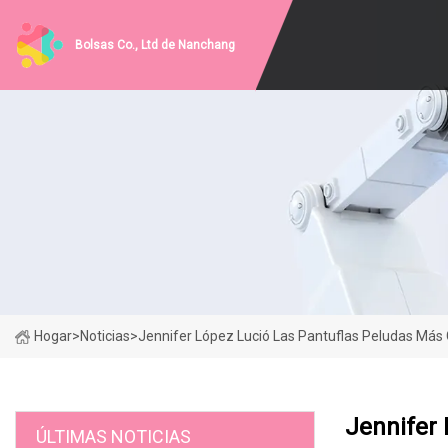
Bolsas Co., Ltd de Nanchang
Hogar
>
Noticias
>
Jennifer López Lució Las Pantuflas Peludas Má
Jennifer
ÚLTIMAS NOTICIAS