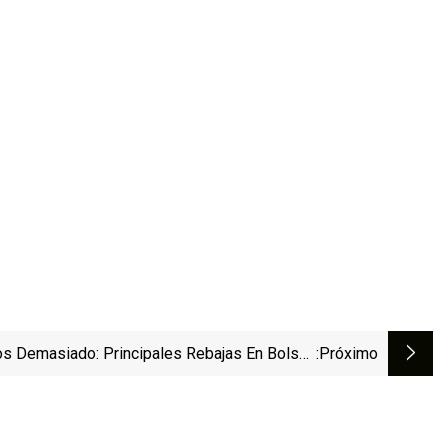
s Demasiado: Principales Rebajas En Bolsas
:próximo
De Lululemon Esta Semana (3/8/23)