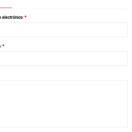
 electrónico:
*
o:
*