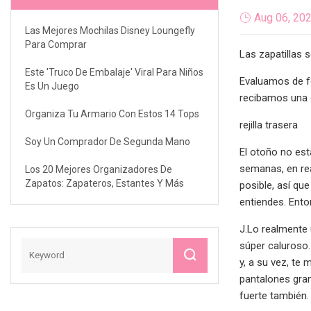
Aug 06, 20
Las Mejores Mochilas Disney Loungefly
Para Comprar
Las zapatillas 
Este 'truco De Embalaje' Viral Para Niños
Evaluamos de f
Es Un Juego
recibamos una
Organiza Tu Armario Con Estos 14 Tops
rejilla trasera
Soy Un Comprador De Segunda Mano
El otoño no est
semanas, en real
Los 20 Mejores Organizadores De
Zapatos: Zapateros, Estantes Y Más
posible, así qu
entiendes. Ento
J.Lo realmente 
súper caluroso.
y, a su vez, te
pantalones gran
fuerte también.