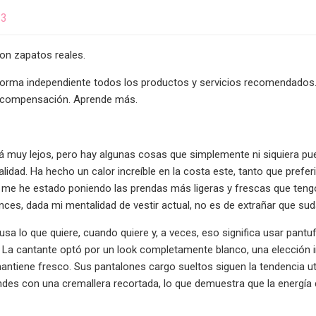
23
son zapatos reales.
orma independiente todos los productos y servicios recomendados. 
 compensación. Aprende más.
á muy lejos, pero hay algunas cosas que simplemente ni siquiera p
idad. Ha hecho un calor increíble en la costa este, tanto que preferi
e me he estado poniendo las prendas más ligeras y frescas que teng
nces, dada mi mentalidad de vestir actual, no es de extrañar que sud
usa lo que quiere, cuando quiere y, a veces, eso significa usar pant
 La cantante optó por un look completamente blanco, una elección intel
 mantiene fresco. Sus pantalones cargo sueltos siguen la tendencia ut
des con una cremallera recortada, lo que demuestra que la energía 